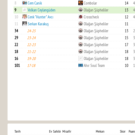
8
Cem Canik
Combolar
14
4
9
Volkan Ceylangüden
Olağan Şüpheliler
13
4
10
Cenk "Hunter" Avcı
Crosscheck
12
4
11
Serkan Karakuş
Olağan Şüpheliler
11
34
24-25
Olağan Şüpheliler
13
2
29
23-24
Olağan Şüpheliler
15
3
22
22-23
Olağan Şüpheliler
17
3
18
21-22
Olağan Şüpheliler
18
3
16
19-20
Olağan Şüpheliler
18
3
101
17-18
Ahır Soul Team
10
1
Tarih
Ev Sahibi
Misafir
Mekan
Skor
Puan