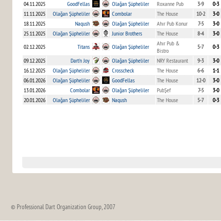
04.11.2025
GoodFellas
Olağan Şüpheliler
Roxanne Pub
3-9
0-3
11.11.2025
Olağan Şüpheliler
Combolar
The House
10-2
3-0
18.11.2025
Naqush
Olağan Şüpheliler
Ahır Pub Konur
7-5
3-0
25.11.2025
Olağan Şüpheliler
Junior Brothers
The House
8-4
3-0
Ahır Pub &
02.12.2025
Titans
Olağan Şüpheliler
5-7
0-3
Bistro
09.12.2025
Dart'n Joy
Olağan Şüpheliler
NRY Restaurant
9-3
3-0
16.12.2025
Olağan Şüpheliler
Crosscheck
The House
6-6
1-1
06.01.2026
Olağan Şüpheliler
GoodFellas
The House
12-0
3-0
13.01.2026
Combolar
Olağan Şüpheliler
PubŞef
7-5
3-0
20.01.2026
Olağan Şüpheliler
Naqush
The House
5-7
0-3
© Professional Dart Organization Group, 2007