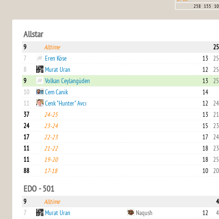
258
155
10
Allstar
9
Alltime
25
7
Eren Köse
13
25
8
Murat Uran
12
25
9
Volkan Ceylangüden
13
25
10
Cem Canik
14
11
Cenk "Hunter" Avcı
12
24
37
24-25
13
21
24
23-24
15
23
17
22-23
17
24
11
21-22
18
23
11
19-20
18
25
88
17-18
10
20
EDO - 501
9
Alltime
4
7
Murat Uran
Naqush
12
4