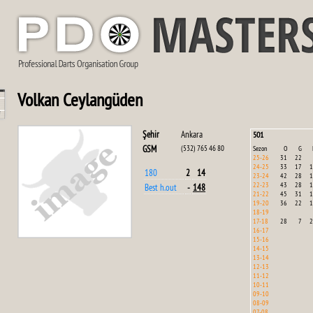
Volkan Ceylangüden
Şehir
Ankara
501
GSM
(532) 765 46 80
Sezon
O
G
25-26
31
22
24-25
33
17
1
180
2
14
23-24
42
28
1
22-23
43
28
1
Best h.out
-
148
21-22
45
31
1
19-20
36
22
1
18-19
17-18
28
7
2
16-17
15-16
14-15
13-14
12-13
11-12
10-11
09-10
08-09
07-08