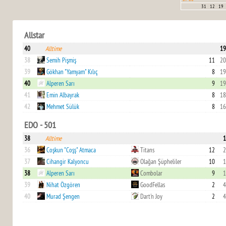
31
12
19
Allstar
40
Alltime
19
38
Semih Pişmiş
11
20
39
Gökhan "Yamyam" Kılıç
8
19
40
Alperen Sarı
9
19
41
Emin Albayrak
8
18
42
Mehmet Sülük
8
16
EDO - 501
38
Alltime
1
36
Coşkun "Coşş" Atmaca
Titans
12
2
37
Cihangir Kalyoncu
Olağan Şüpheliler
10
1
38
Alperen Sarı
Combolar
9
1
39
Nihat Özgören
GoodFellas
2
4
40
Murad Şengen
Dart'n Joy
2
4