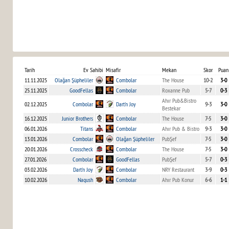
Tarih
Ev Sahibi
Misafir
Mekan
Skor
Puan
11.11.2025
Olağan Şüpheliler
Combolar
The House
10-2
3-0
25.11.2025
GoodFellas
Combolar
Roxanne Pub
5-7
0-3
Ahır Pub&Bistro
02.12.2025
Combolar
Dart'n Joy
9-3
3-0
Bestekar
16.12.2025
Junior Brothers
Combolar
The House
7-5
3-0
06.01.2026
Titans
Combolar
Ahır Pub & Bistro
9-3
3-0
13.01.2026
Combolar
Olağan Şüpheliler
PubŞef
7-5
3-0
20.01.2026
Crosscheck
Combolar
The House
7-5
3-0
27.01.2026
Combolar
GoodFellas
PubŞef
5-7
0-3
03.02.2026
Dart'n Joy
Combolar
NRY Restaurant
3-9
0-3
10.02.2026
Naqush
Combolar
Ahır Pub Konur
6-6
1-1