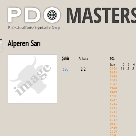
Alperen Sarı
Şehir
Ankara
501
Sezon
O
G
M
25-26
31
12
19
180
2
2
24-25
23-24
22-23
21-22
19-20
18-19
17-18
16-17
15-16
14-15
13-14
12-13
11-12
10-11
09-10
08-09
07-08