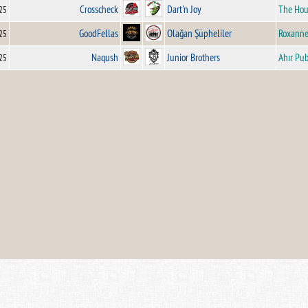
Crosscheck
Dart'n Joy
The Hou
25
GoodFellas
Olağan Şüpheliler
Roxann
25
Naqush
Junior Brothers
Ahır Pu
25