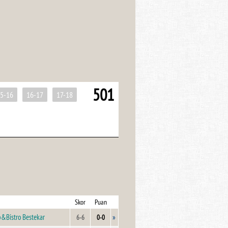
501
5-16
16-17
17-18
Skor
Puan
b&Bistro Bestekar
»
6-6
0-0