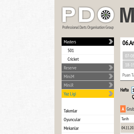
Masters
06.A
501
07-0
Cricket
18-1
Reserve
Puan T
Mini.M
Mini.R
Hafta
Yaz Ligi
Ç
A
Gru
Takımlar
Tarih
Oyuncular
Mekanlar
04.11.20