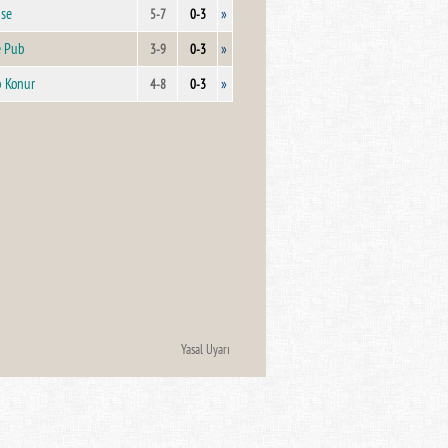
se
»
5-7
0-3
e Pub
»
3-9
0-3
b Konur
»
4-8
0-3
Yasal Uyarı