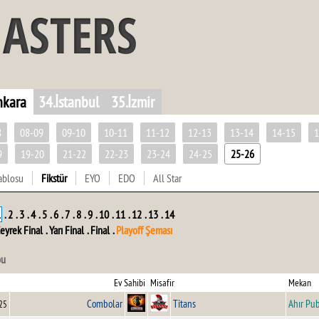
nkara
34.İstanbul
35.İzmir
8
08-09
09-10
10-11
11-12
12-13
13-14
14-15
1
9
19-20
21-22
22-23
23-24
24-25
25-26
ablosu
Fikstür
EYO
EDO
All Star
1
.
2
.
3
.
4
.
5
.
6
.
7
.
8
.
9
.
10
.
11
.
12
.
13
.
14
eyrek Final
.
Yarı Final
.
Final
.
Playoff Şeması
bu
Ev Sahibi
Misafir
Mekan
Combolar
Titans
Ahır Pu
25