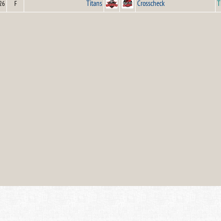
Titans
Crosscheck
T
26
F