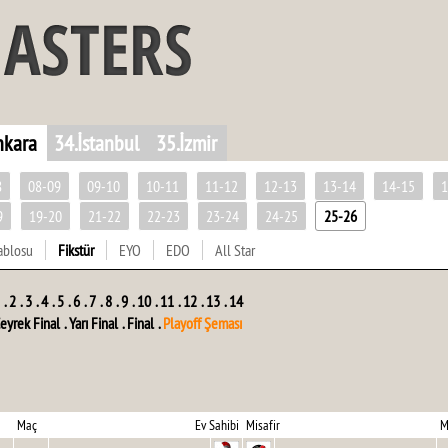
nkara
34.İstanbul
35.İzmir
8
08-09
09-10
10-11
11-12
12-13
13-14
14-15
1
9
19-20
21-22
22-23
23-24
24-25
25-26
ablosu
Fikstür
EYO
EDO
All Star
.
2
.
3
.
4
.
5
.
6
.
7
.
8
.
9
.
10
.
11
.
12
.
13
.
14
eyrek Final
.
Yarı Final
.
Final
.
Playoff Şeması
Maç
Ev Sahibi
Misafir
M