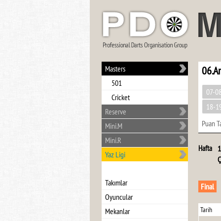
Masters
06.A
501
07-0
Cricket
18-1
Reserve
Puan T
Mini.M
Mini.R
Hafta
1
Yaz Ligi
Ç
Takımlar
Final
Oyuncular
Tarih
Mekanlar