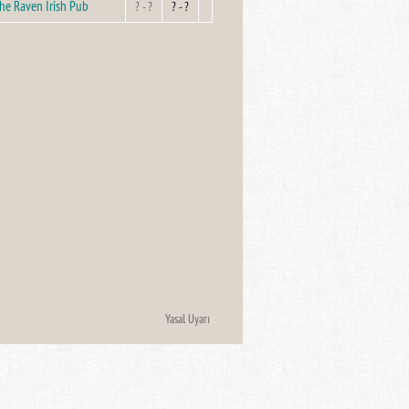
he Raven Irish Pub
? - ?
? - ?
Yasal Uyarı