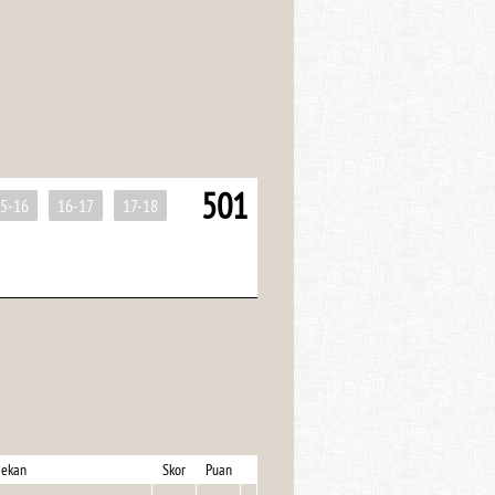
501
5-16
16-17
17-18
ekan
Skor
Puan