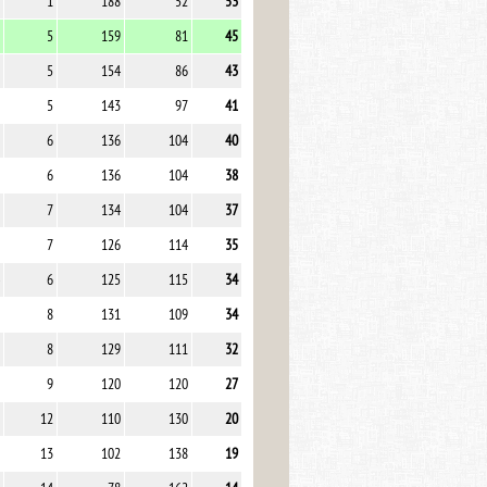
1
188
52
53
5
159
81
45
5
154
86
43
5
143
97
41
6
136
104
40
6
136
104
38
7
134
104
37
7
126
114
35
6
125
115
34
8
131
109
34
8
129
111
32
9
120
120
27
12
110
130
20
13
102
138
19