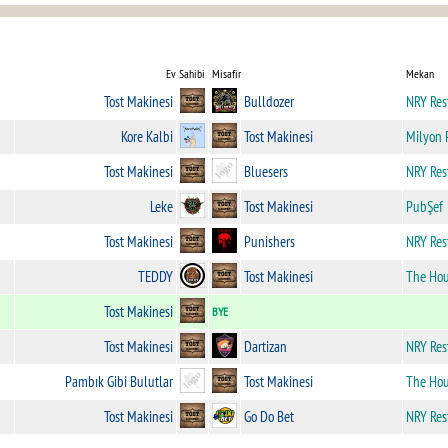
Ev Sahibi
Misafir
Mekan
Tost Makinesi
Bulldozer
NRY Res
Kore Kalbi
Tost Makinesi
Milyon 
Tost Makinesi
Bluesers
NRY Res
Leke
Tost Makinesi
PubŞef
Tost Makinesi
Punishers
NRY Res
TEDDY
Tost Makinesi
The Ho
Tost Makinesi
BYE
Tost Makinesi
Dartizan
NRY Res
Pambık Gibi Bulutlar
Tost Makinesi
The Ho
Tost Makinesi
Go Do Bet
NRY Res