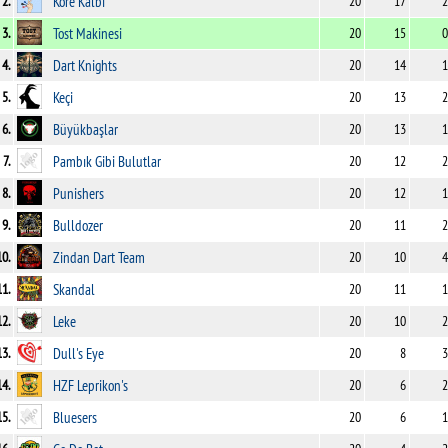
2.
Kore Kalbi
20
17
2
3.
Tost Makinesi
20
15
0
4.
Dart Knights
20
14
1
5.
Keçi
20
13
2
6.
Büyükbaşlar
20
13
1
7.
Pambık Gibi Bulutlar
20
12
2
8.
Punishers
20
12
1
9.
Bulldozer
20
11
2
10.
Zindan Dart Team
20
10
4
11.
Skandal
20
11
1
12.
Leke
20
10
2
13.
Dull's Eye
20
8
3
14.
HZF Leprikon's
20
6
2
15.
Bluesers
20
6
1