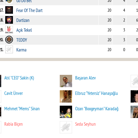
16.
Go Do Bet
20
4
2
17.
Fear Of The Dart
20
4
1
18.
Dartizan
20
2
6
19.
Açık Tekel
20
3
2
20.
TEDDY
20
3
0
21.
Karma
20
0
0
Atıl "CEO" Sakin (K)
Başaran Alev
Cavit Ünver
Elbruz "Yetersiz" Hanaşoğlu
Mehmet "Mems" Sinan
Ozan "Boogeyman" Karadağ
Rabia Biçen
Seda Seyhun