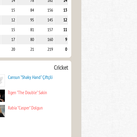
14
78
162
14
15
84
156
13
12
95
145
12
15
81
157
11
17
80
160
9
20
21
219
0
Cricket
Cansun "Shaky Hand" Çiftçili
İlgen "The Double" Sakin
Rabia "Casper" Dolgun