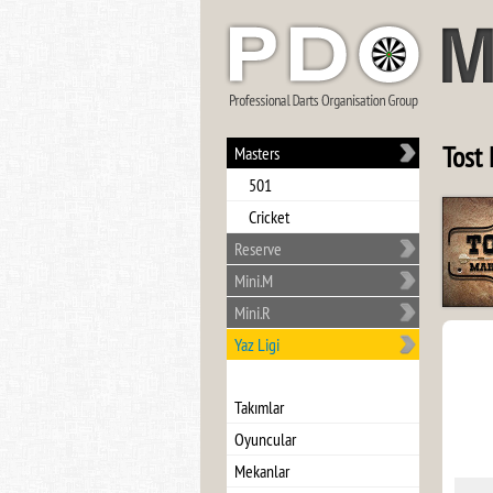
Tost
Masters
501
Cricket
Reserve
Mini.M
Mini.R
Yaz Ligi
Takımlar
Oyuncular
Mekanlar