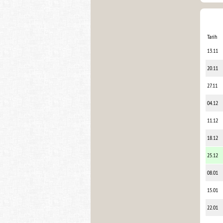
Tarih
13.11
20.11
27.11
04.12
11.12
18.12
25.12
08.01
15.01
22.01