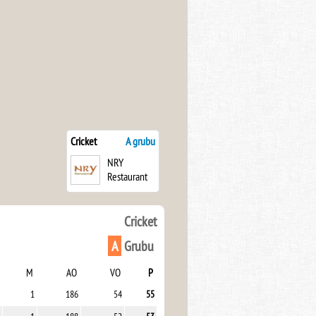
Cricket
A grubu
NRY
Restaurant
Cricket
A
Grubu
M
AO
VO
P
1
186
54
55