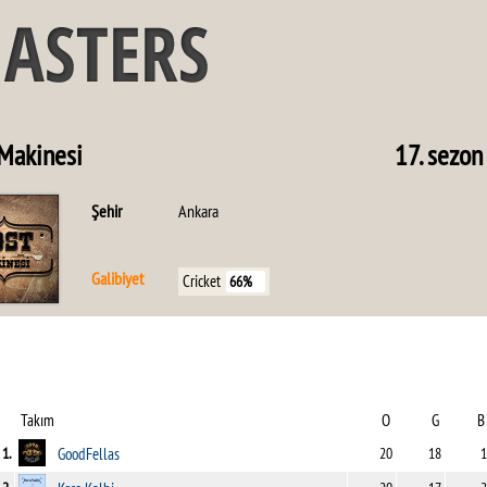
 Makinesi
17. sezon
Şehir
Ankara
Galibiyet
Cricket
66%
Takım
O
G
B
1.
GoodFellas
20
18
1