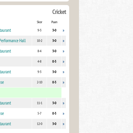
Cricket
Skor
Puan
taurant
»
9-3
3-0
Performance Hall
»
10-2
3-0
taurant
»
8-4
3-0
»
4-8
0-3
taurant
»
9-3
3-0
use
»
2-10
0-3
taurant
»
11-1
3-0
use
»
5-7
0-3
taurant
»
12-0
3-0