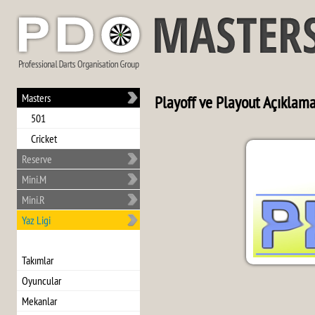
Masters
Playoff ve Playout Açıklama
501
Cricket
Reserve
Mini.M
Mini.R
Yaz Ligi
Takımlar
Oyuncular
Mekanlar