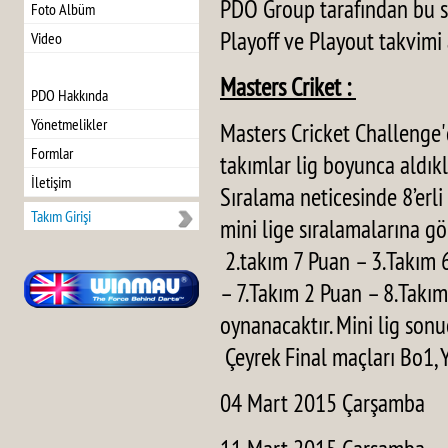
PDO Group tarafından bu se
Foto Albüm
Playoff ve Playout takvimi 
Video
Masters Criket :
PDO Hakkında
Yönetmelikler
Masters Cricket Challenge'
Formlar
takımlar lig boyunca aldıkl
İletişim
Sıralama neticesinde 8’erli
Takım Girişi
mini lige sıralamalarına gör
2.takım 7 Puan – 3.Takım 
– 7.Takım 2 Puan – 8.Takım 
oynanacaktır. Mini lig son
Çeyrek Final maçları Bo1, Y
04 Mart 2015 Çarşamba