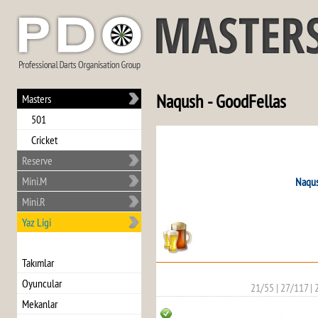
Naqush - GoodFellas
Masters
501
Cricket
Reserve
Mini.M
Naqu
Mini.R
Yaz Ligi
Takımlar
Oyuncular
21/55
|
27/117
|
Mekanlar