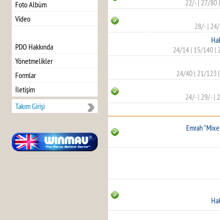
22/-
|
27/80
Foto Albüm
Video
28/-
|
24/
Hak
PDO Hakkında
24/14
|
15/140
|
Yönetmelikler
24/40
|
21/123
Formlar
İletişim
24/-
|
29/-
|
2
Takım Girişi
Emrah "Mixe
Hak