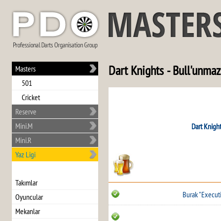
Dart Knights - Bull'unmaz
Masters
501
Cricket
Reserve
Mini.M
Dart Knigh
Mini.R
Yaz Ligi
Takımlar
Burak "Execut
Oyuncular
Mekanlar