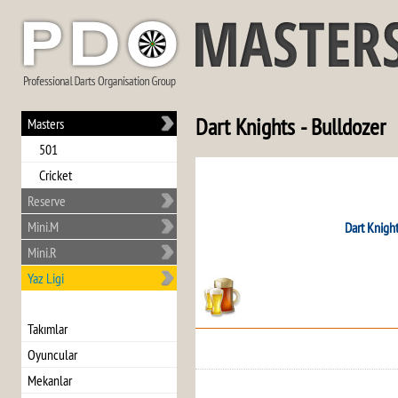
Dart Knights - Bulldozer
Masters
501
Cricket
Reserve
Mini.M
Dart Knigh
Mini.R
Yaz Ligi
Takımlar
Oyuncular
Mekanlar