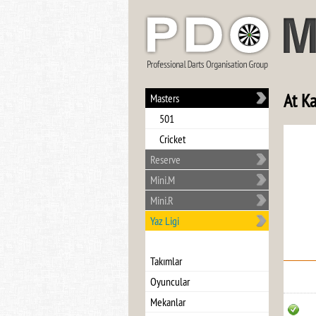
At Ka
Masters
501
Cricket
Reserve
Mini.M
Mini.R
Yaz Ligi
Takımlar
Oyuncular
Mekanlar