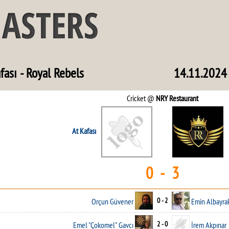
fası - Royal Rebels
14.11.2024
Cricket @
NRY Restaurant
At Kafası
0 - 3
0 - 2
Orçun Güvener
Emin Albayra
2 - 0
Emel "Çokomel" Gavcı
İrem Akpınar