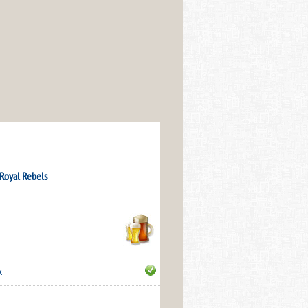
Royal Rebels
k