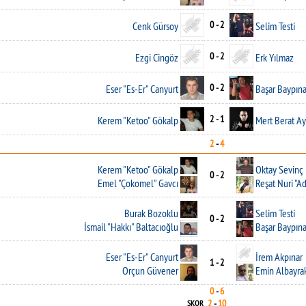
0 - 2
Cenk Gürsoy
Selim Testi
0 - 2
Ezgi Cingöz
Erk Yılmaz
0 - 2
Eser "Es-Er" Canyurt
Başar Baypına
2 - 1
Kerem "Ketoo" Gökalp
Mert Berat Ay
2
-
4
Kerem "Ketoo" Gökalp
Oktay Sevinç
0 - 2
Emel "Çokomel" Gavcı
Reşat Nuri "A
Burak Bozoklu
Selim Testi
0 - 2
İsmail "Hakkı" Baltacıoğlu
Başar Baypına
Eser "Es-Er" Canyurt
İrem Akpınar
1 - 2
Orçun Güvener
Emin Albayra
0
-
6
2
-
10
SKOR