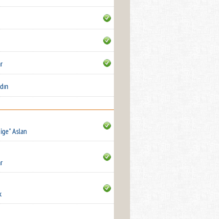
r
dın
dige" Aslan
r
k